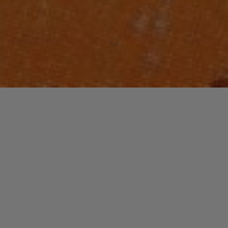
https://www.musiculture.fr/wp-
content/uploads/http://youtu.be/2zjkouCjaoM
Laisser un commentaire
Votre adresse e-mail ne sera pas publiée.
Les champs
obligatoires sont indiqués avec
*