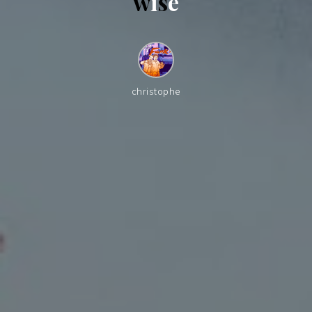
w
i
s
e
christophe