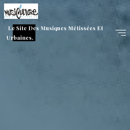
Aller
au
contenu
Le Site Des Musiques Métissées Et
Urbaines.