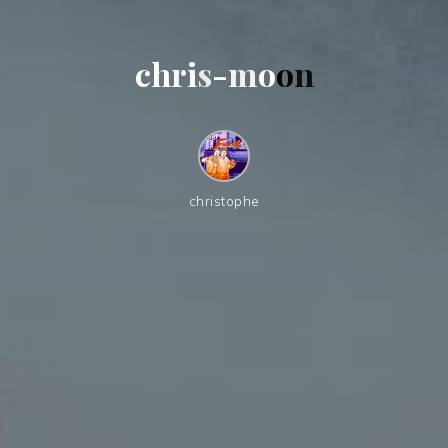
c
h
r
i
s
-
m
o
o
n
christophe