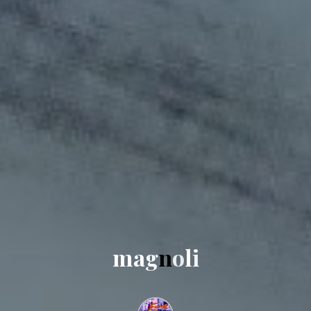
m
a
g
n
o
l
i