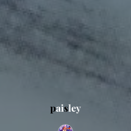
p
a
i
s
l
e
y