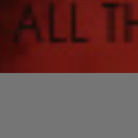
Lecteur
00:00
00:00
audio
The work pt.1
tiré de
Bataclan 2002
par Prince & The New
Power Generation. Date de sortie : 2002. Piste 2 sur 17.
Genre : R&B.
Laisser un commentaire