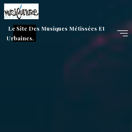
Aller
au
contenu
Le Site Des Musiques Métissées Et
Urbaines.