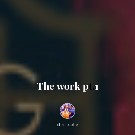
T
h
e
w
o
r
k
p
t
.
1
christophe