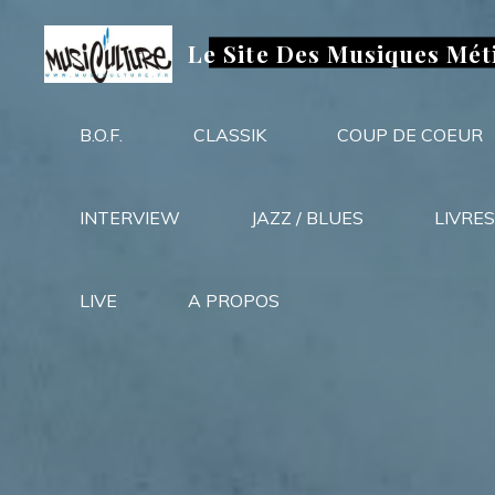
Aller
au
Le Site Des Musiques Mét
contenu
B.O.F.
CLASSIK
COUP DE COEUR
INTERVIEW
JAZZ / BLUES
LIVRES
LIVE
A PROPOS