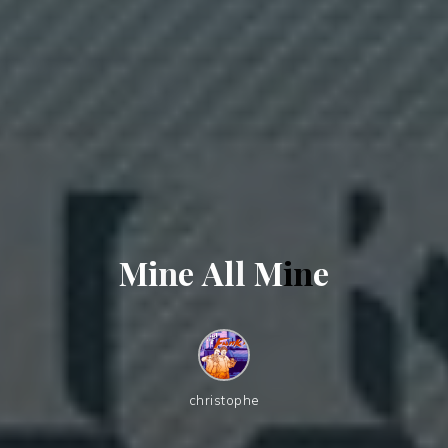
M
i
n
e
A
l
l
M
i
n
e
christophe