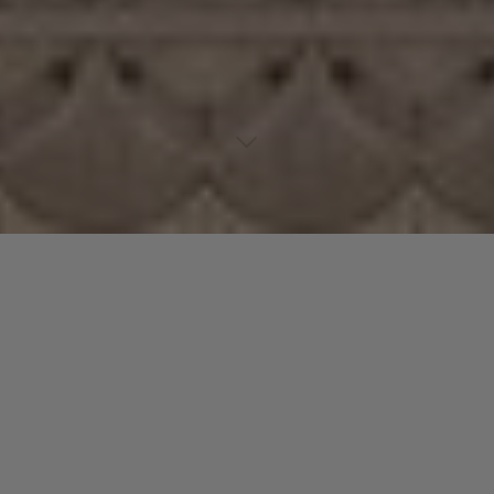
Lecteur
00:00
00:00
audio
Mine All Mine
tiré de
Ca$hflow [Expanded]
par Cashflow. Date
de sortie : 1986. Piste 2 sur 9. Genre : R&B
Laisser un commentaire
Votre adresse e-mail ne sera pas publiée.
Les champs
obligatoires sont indiqués avec
*