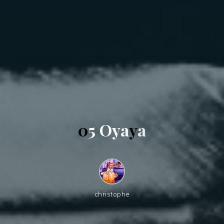
0
5
O
y
a
y
a
christophe