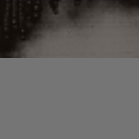
Lecteur
00:00
00:00
audio
05 Oyaya
.
Laisser un commentaire
Votre adresse e-mail ne sera pas publiée.
Les champs
obligatoires sont indiqués avec
*