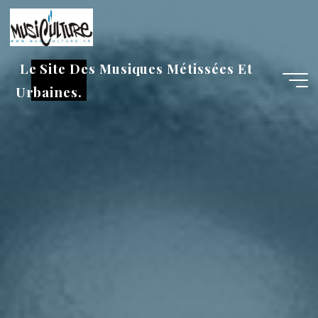
Aller
au
contenu
Le Site Des Musiques Métissées Et
Urbaines.