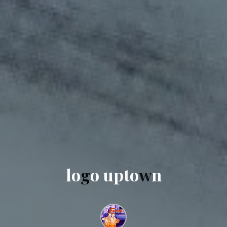
l
o
g
o
u
p
t
o
w
n