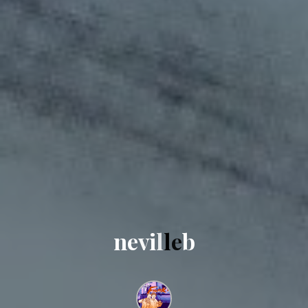
n
e
v
i
l
l
e
b