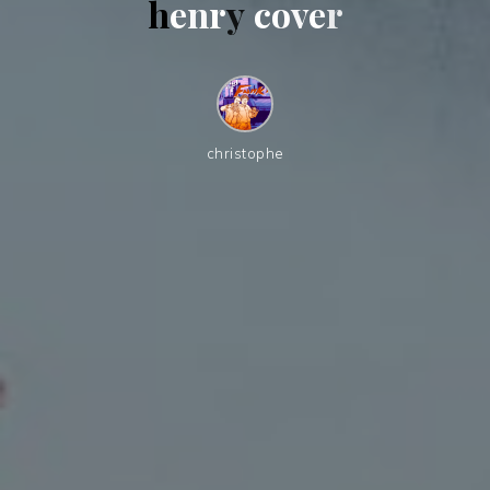
h
e
n
r
y
c
o
v
e
r
christophe