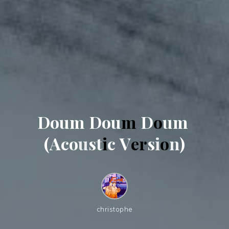
D
o
u
m
D
o
u
m
D
o
u
m
(
A
c
o
u
s
t
i
c
V
e
r
s
i
o
n
)
christophe