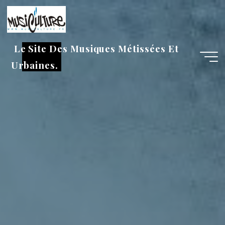
Aller
au
contenu
Le Site Des Musiques Métissées Et
Urbaines.