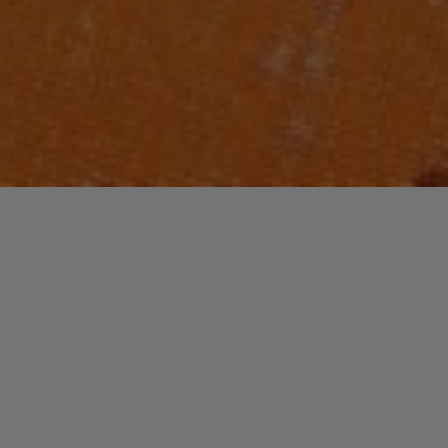
Lecteur
00:00
00:00
audio
Doum Doum Doum (Acoustic Version)
tiré de
Awa
par Awa Ly.
Laisser un commentaire
Votre adresse e-mail ne sera pas publiée.
Les champs
obligatoires sont indiqués avec
*