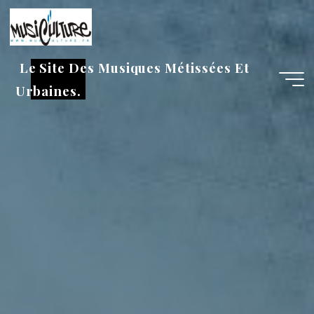
Aller
au
contenu
Le Site Des Musiques Métissées Et
Urbaines.