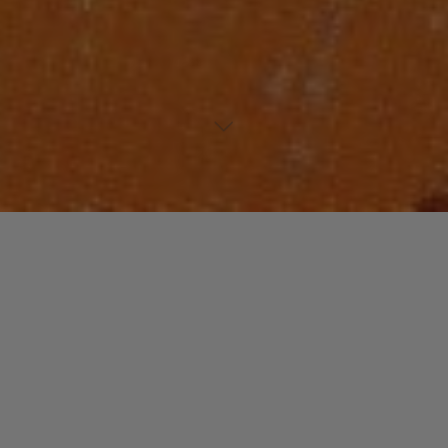
Lecteur
00:00
00:00
audio
Seydou
tiré de
Kind Of Afro Soul
par Various. Piste 8 sur 16.
Genre : World
Laisser un commentaire
Votre adresse e-mail ne sera pas publiée.
Les champs
obligatoires sont indiqués avec
*