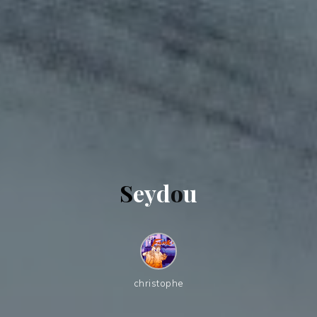
S
e
y
d
o
u
christophe