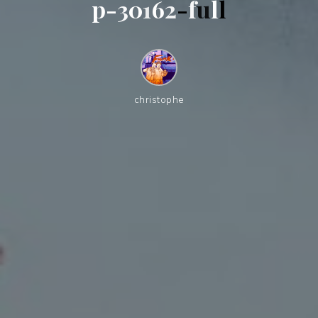
p
-
3
0
1
6
2
-
f
u
l
l
christophe