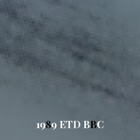
1
9
8
9
E
T
D
B
B
C