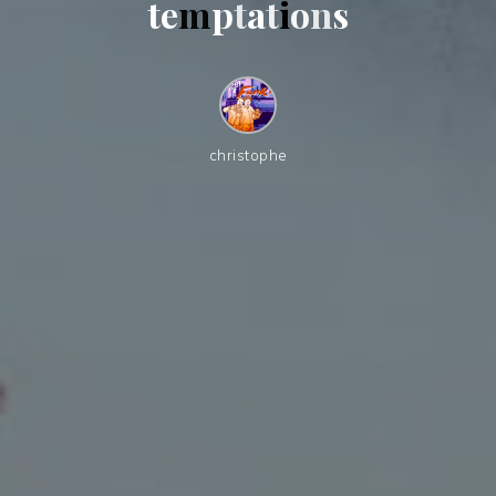
t
e
m
p
t
a
t
i
o
n
s
christophe