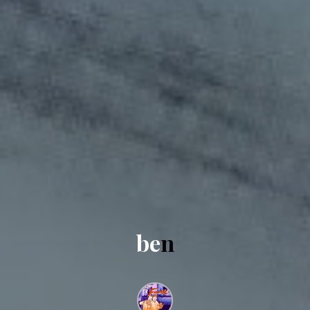
b
e
n