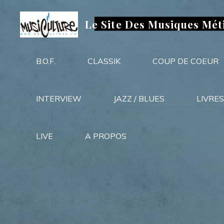
Aller
au
Le Site Des Musiques Mét
contenu
B.O.F.
CLASSIK
COUP DE COEUR
INTERVIEW
JAZZ / BLUES
LIVRES
LIVE
A PROPOS