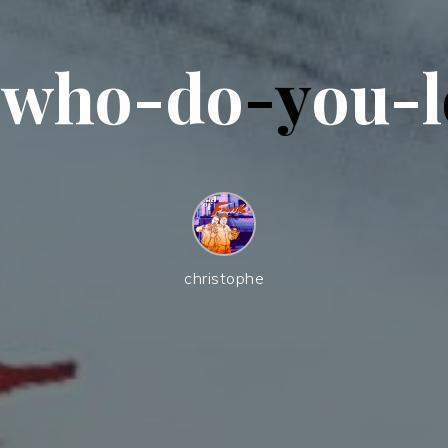
-
w
h
o
-
d
o
-
y
o
u
-
l
christophe