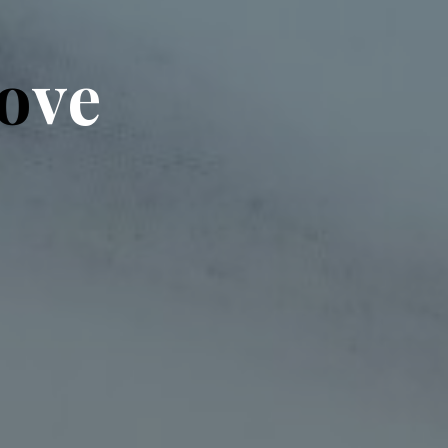
o
v
e