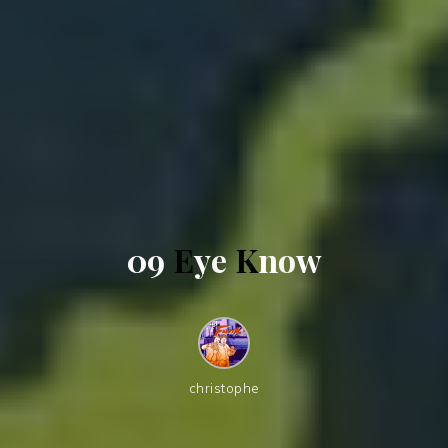
0
9
E
y
e
K
n
o
w
christophe