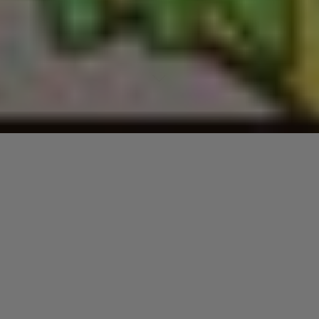
Lecteur
00:00
00:00
audio
09 Eye Know
.
Laisser un commentaire
Votre adresse e-mail ne sera pas publiée.
Les champs
obligatoires sont indiqués avec
*