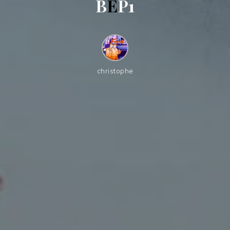
B
E
P
1
christophe