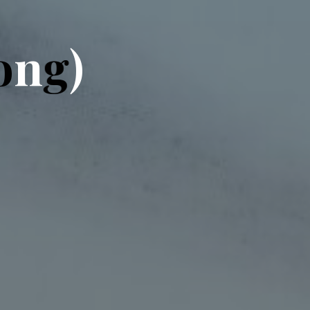
o
n
g
)