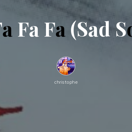
F
a
F
a
F
a
(
S
a
d
S
christophe