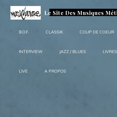
Aller
au
Le Site Des Musiques Mét
contenu
B.O.F.
CLASSIK
COUP DE COEUR
INTERVIEW
JAZZ / BLUES
LIVRES
LIVE
A PROPOS