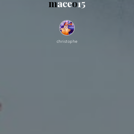
m
a
c
e
o
1
5
christophe