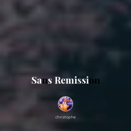
S
a
n
s
R
e
m
i
s
s
i
o
n
christophe