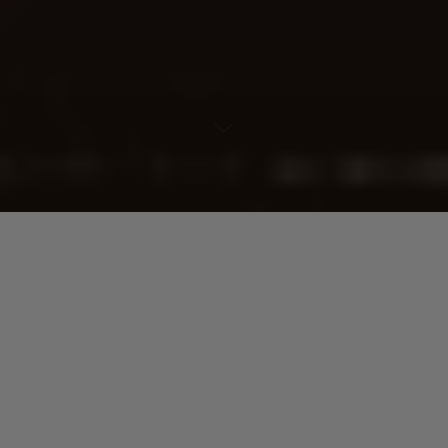
Lecteur
00:00
00:00
audio
Sans Remission
tiré de
Meet DJ Cam & La Funk Mob
par The
Mighty Bop .
Laisser un commentaire
Votre adresse e-mail ne sera pas publiée.
Les champs
obligatoires sont indiqués avec
*