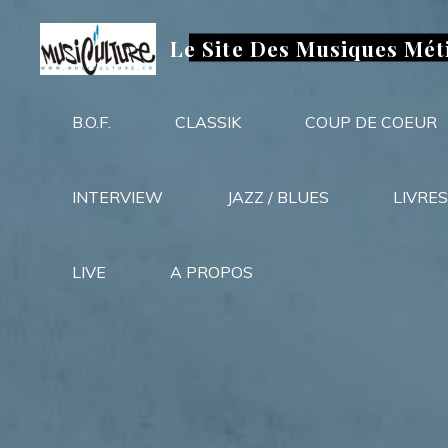
Aller
au
Le Site Des Musiques Mét
contenu
B.O.F.
CLASSIK
COUP DE COEUR
INTERVIEW
JAZZ / BLUES
LIVRES
LIVE
A PROPOS