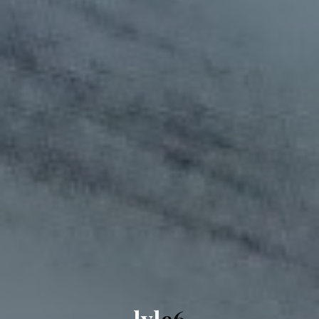
l
y
l
e
6