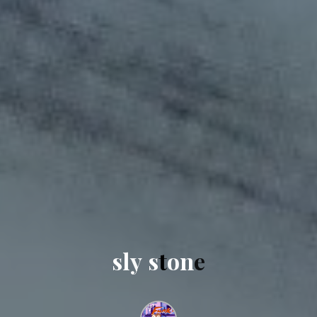
s
l
y
s
t
o
n
e