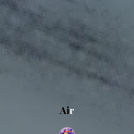
A
i
r