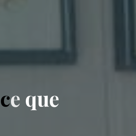
r
c
e
q
u
e