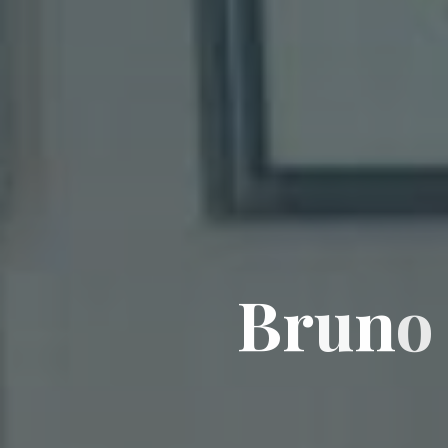
B
r
u
n
o