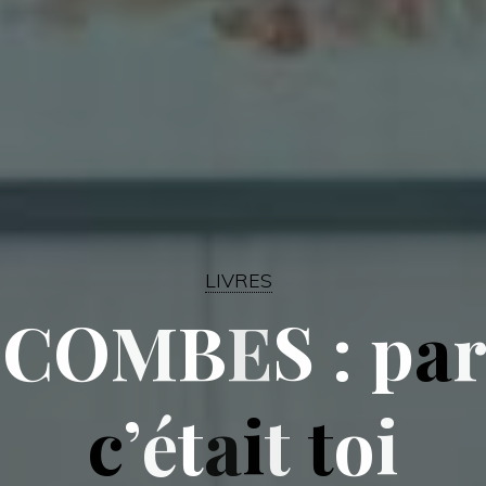
LIVRES
C
O
M
B
E
S
:
p
a
c
’
é
t
a
i
t
t
o
i