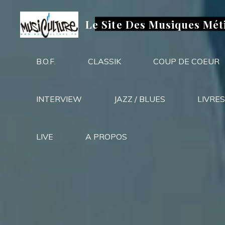
Aller
au
Le Site Des Musiques Mét
contenu
B.O.F.
CLASSIK
COUP DE COEUR
INTERVIEW
JAZZ / BLUES
LIVRES
LIVE
A PROPOS