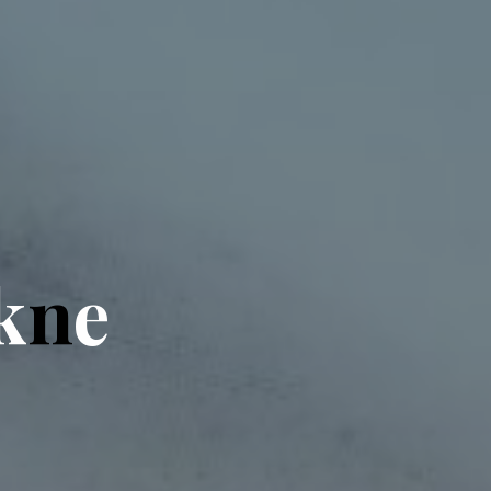
k
n
e