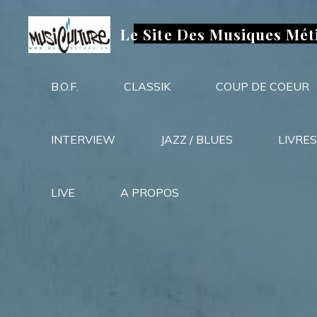
Aller
au
Le Site Des Musiques Mét
contenu
B.O.F.
CLASSIK
COUP DE COEUR
INTERVIEW
JAZZ / BLUES
LIVRES
LIVE
A PROPOS