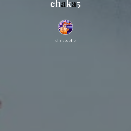
c
h
a
k
a
5
christophe