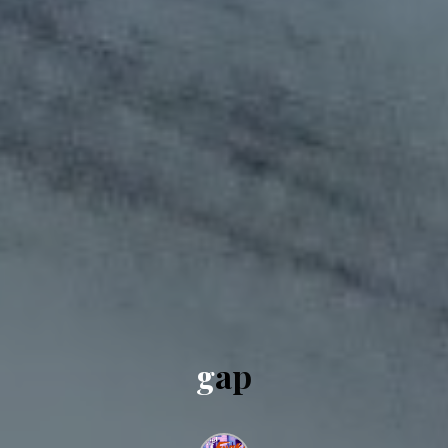
g
a
p