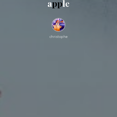
a
p
p
l
e
christophe