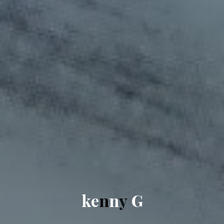
k
e
n
n
y
G