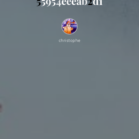
5
5
9
5
5
4
e
e
e
e
a
b
2
d
1
1
christophe