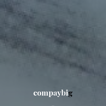
c
o
m
p
a
y
b
i
g