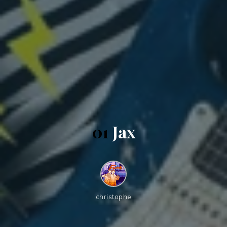
0
1
J
a
x
christophe