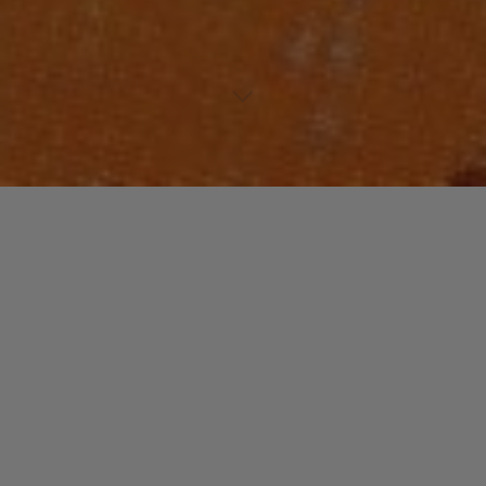
https://www.musiculture.fr/wp-
content/uploads/http://youtu.be/6X3mySlb6cE
Laisser un commentaire
Votre adresse e-mail ne sera pas publiée.
Les champs
obligatoires sont indiqués avec
*