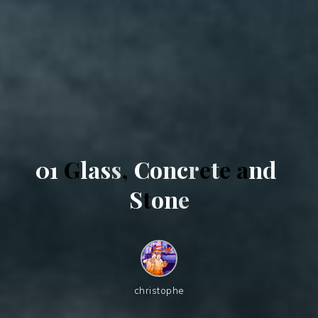
0
1
G
l
a
s
s
,
C
o
n
c
r
e
t
e
a
n
d
S
t
o
n
e
christophe