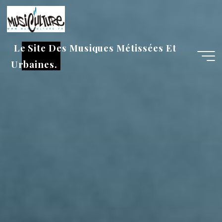
Aller
au
contenu
Le Site Des Musiques Métissées Et
Urbaines.