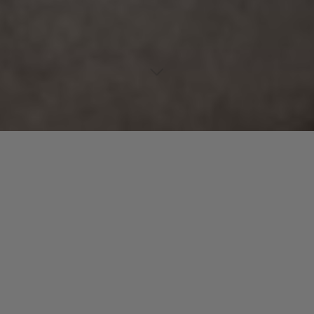
Lecteur
00:00
00:00
audio
01 Glass, Concrete and Stone
.
Laisser un commentaire
Votre adresse e-mail ne sera pas publiée.
Les champs
obligatoires sont indiqués avec
*