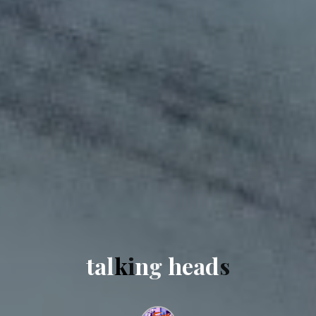
t
a
l
k
i
n
g
h
e
a
d
s