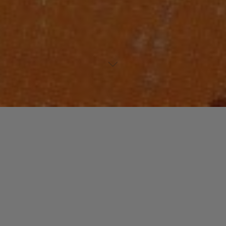
Lecteur
00:00
00:00
audio
Waters Of March
tiré de
Red Hot + Rio
par Marisa Monte &
David Byrne. Date de sortie : 1996. Piste 13. Genre : Latin.
Laisser un commentaire
Votre adresse e-mail ne sera pas publiée.
Les champs
obligatoires sont indiqués avec
*