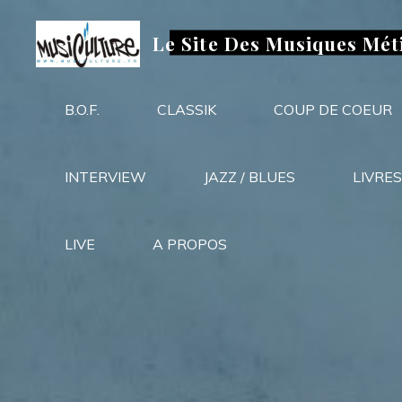
Aller
au
Le Site Des Musiques Mét
contenu
B.O.F.
CLASSIK
COUP DE COEUR
INTERVIEW
JAZZ / BLUES
LIVRES
LIVE
A PROPOS