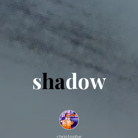
s
h
a
d
o
w
christophe