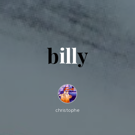
b
i
l
l
y
christophe