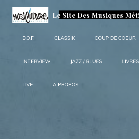
Aller
au
Le Site Des Musiques Mét
contenu
B.O.F.
CLASSIK
COUP DE COEUR
INTERVIEW
JAZZ / BLUES
LIVRES
LIVE
A PROPOS