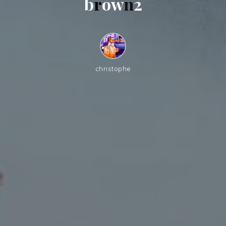
b
r
o
w
n
2
christophe