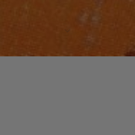
Lecteur
00:00
00:00
audio
Makou
tiré de
Controverse
par EJM featuring Expression Direkt.
Laisser un commentaire
Votre adresse e-mail ne sera pas publiée.
Les champs
obligatoires sont indiqués avec
*