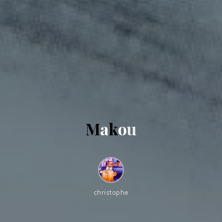
M
a
k
o
u
christophe