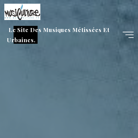
Aller
au
contenu
Le Site Des Musiques Métissées Et
Urbaines.