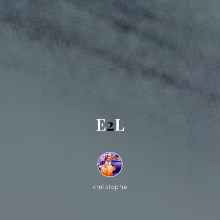
E
2
L
christophe