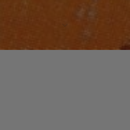
https://www.musiculture.fr/wp-
content/uploads/http://youtu.be/ERZEdLvbd4Q
Laisser un commentaire
Votre adresse e-mail ne sera pas publiée.
Les champs
obligatoires sont indiqués avec
*