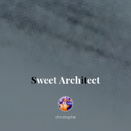
S
w
e
e
t
A
r
c
h
i
t
e
c
t
christophe