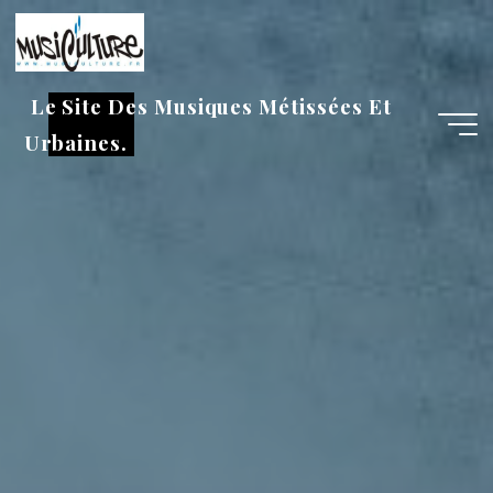
Aller
au
contenu
Le Site Des Musiques Métissées Et
Urbaines.