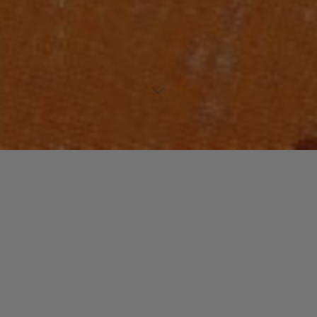
Lecteur
00:00
00:00
audio
Sweet Architect
tiré de
Long Live The Angels
par Emeli Sandé.
Date de sortie : 2016. Piste 11 sur 15. Genre : Pop
Laisser un commentaire
Votre adresse e-mail ne sera pas publiée.
Les champs
obligatoires sont indiqués avec
*