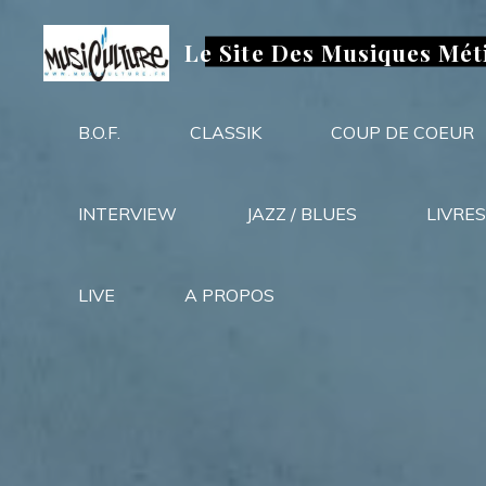
Aller
au
Le Site Des Musiques Mét
contenu
B.O.F.
CLASSIK
COUP DE COEUR
INTERVIEW
JAZZ / BLUES
LIVRES
LIVE
A PROPOS