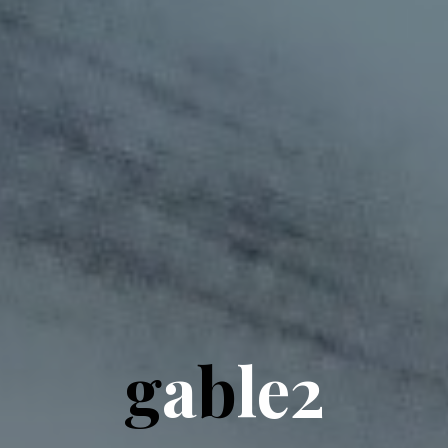
g
a
b
l
e
2
e