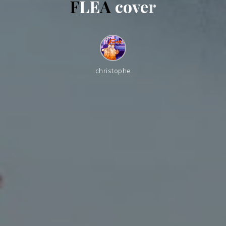
F
L
E
A
c
o
v
e
r
christophe