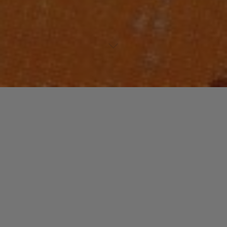
https://www.musiculture.fr/wp-
content/uploads/http://youtu.be/15EB8LpIIpo
Laisser un commentaire
Votre adresse e-mail ne sera pas publiée.
Les champs
obligatoires sont indiqués avec
*